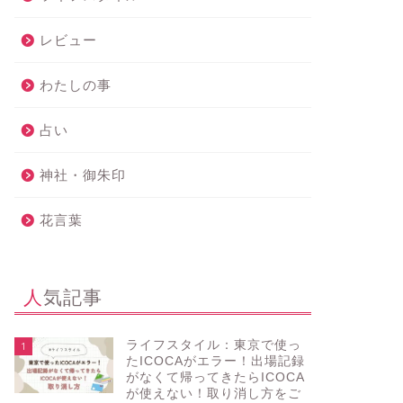
今さら聞けないPDRNの正体｜
コスメ：
レビュー
PDRNの美容効果と人気スキンケア
ストアで
まとめ
TOP10
わたしの事
2026年1月17日
占い
神社・御朱印
コスメ・美容
コスメ・美容
花言葉
人気記事
ライフスタイル：東京で使っ
1
美容：冬の乾燥対策はニベア！プレ
【202
たICOCAがエラー！出場記録
ミアムボディミルク＆高保湿リップ
シーン別
がなくて帰ってきたらICOCA
が使えない！取り消し方をご
で全身しっとりケア
鑑