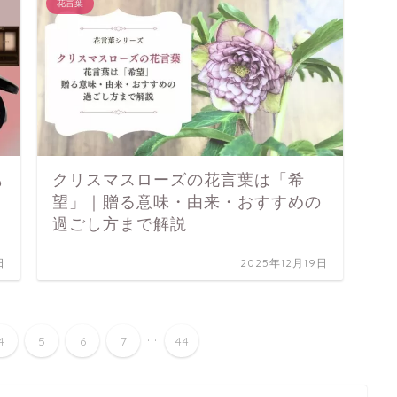
花言葉
も
クリスマスローズの花言葉は「希
望」｜贈る意味・由来・おすすめの
過ごし方まで解説
日
2025年12月19日
...
4
5
6
7
44