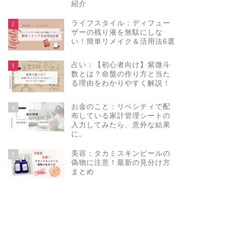
紹介
2025年11月21日
ライフスタイル：ディフュー
2
ザーの残り液を無駄にしな
い！簡単リメイク＆活用法6選
コスメ・美容
コスメ・美容
占い：【初心者向け】紫微斗
3
数とは？命盤の作り方と当た
る理由をわかりやすく解説！
お金のこと：リベシティで配
4
布している家計管理シートの
入力してみたら、意外な結果
に。
【12月10日発売】リファの新作「ハ
コスメ：
美容：タカミスキンピールの
5
ートフレグランス」で恋の予感♡香
ファンデ
偽物に注意！最新の見分け方
まとめ
りもボトルも話題に！
肌”【月
2025年10月26日