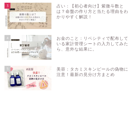
3
占い：【初心者向け】紫微斗数と
は？命盤の作り方と当たる理由をわ
かりやすく解説！
4
お金のこと：リベシティで配布して
いる家計管理シートの入力してみた
ら、意外な結果に。
5
美容：タカミスキンピールの偽物に
注意！最新の見分け方まとめ