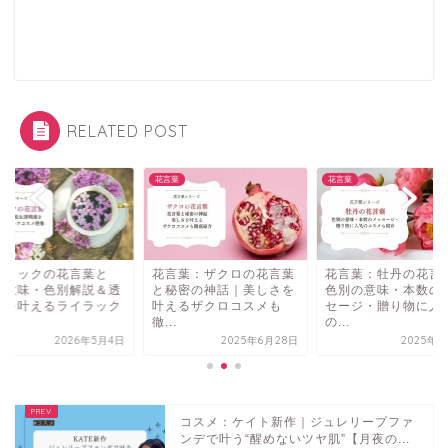
RELATED POST
葉
花言葉
花言葉
イラックの花言葉と
花言葉：ザクロの花言葉
花言葉：牡丹の花言
？意味・色別解説＆透
と秘密の神話｜美しさを
色別の意味・本数の
感を叶えるライラック
叶えるザクロコスメも
セージ・贈り物に人
.
徹...
の...
2026年5月4日
2025年6月28日
2025年5
コスメ：ケイト新作｜ジュレリープファ
ンデで叶う“醒めないツヤ肌”【月夜の...