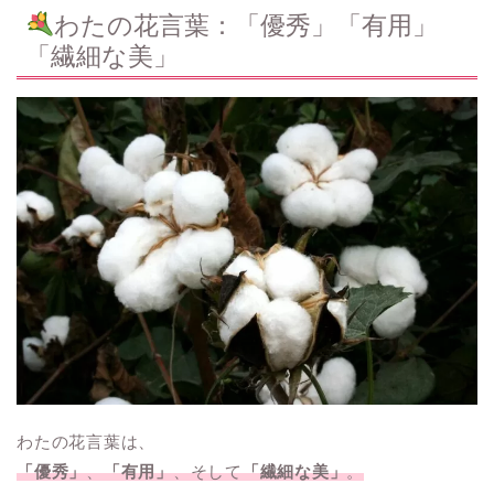
わたの花言葉：「優秀」「有用」
「繊細な美」
わたの花言葉は、
「優秀」
、
「有用」
、そして
「繊細な美」
。