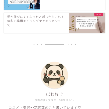
髪が伸びにくくなったと感じたらこれ！
無印の薬用エイジングケアエッセンス
で...
ほわおぽ
関西在住♀ブロガー3年生ᝰ✍︎꙳⋆
コスメ・美容や花言葉のこと書いています♡