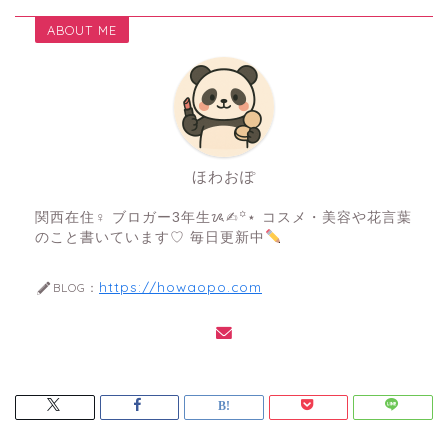
ABOUT ME
ほわおぽ
関西在住♀ ブロガー3年生ᝰ✍︎꙳⋆ コスメ・美容や花言葉
のこと書いています♡ 毎日更新中
https://howaopo.com
BLOG：