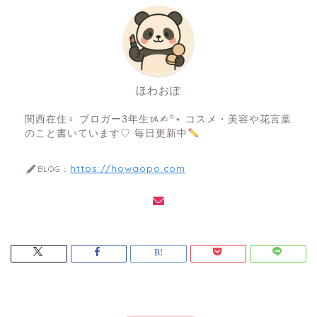
ほわおぽ
関西在住♀ ブロガー3年生ᝰ✍︎꙳⋆ コスメ・美容や花言葉
のこと書いています♡ 毎日更新中
https://howaopo.com
BLOG：