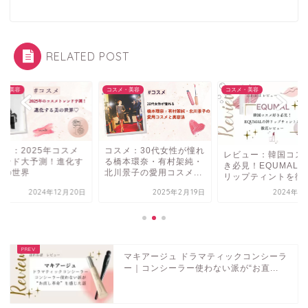
RELATED POST
メ・美容
コスメ・美容
コスメ・美容
スメ：30代女性が憧れ
コスメ：2025年コ
レビュー：韓国コスメ好
橋本環奈・有村架純・
トレンド大予測！進
き必見！EQUMALの神
川景子の愛用コスメ...
る美の世界
リップティントを徹底...
2025年2月19日
2024年5月11日
2024年12
マキアージュ ドラマティックコンシーラ
ー｜コンシーラー使わない派が“お直...