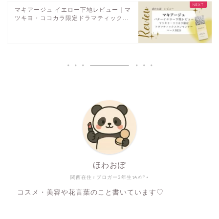
マキアージュ イエロー下地レビュー｜マ
ツキヨ・ココカラ限定ドラマティック...
ほわおぽ
関西在住♀ブロガー3年生ᝰ✍︎꙳⋆
コスメ・美容や花言葉のこと書いています♡