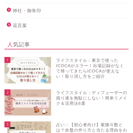
神社・御朱印
花言葉
人気記事
1
ライフスタイル：東京で使った
ICOCAがエラー！出場記録がなく
て帰ってきたらICOCAが使えな
い！取り消し方をご紹介
2
ライフスタイル：ディフューザーの
残り液を無駄にしない！簡単リメイ
ク＆活用法6選
3
占い：【初心者向け】紫微斗数と
は？命盤の作り方と当たる理由をわ