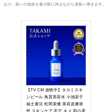
おり、肌への負担を最小限に抑えながら美肌へ導きます。
【TV CM 放映中】タカミスキ
ンピール 角質美容水 小池栄子 
福士蒼汰 松岡茉優 美容皮膚発
想 スキンケア 毛穴 キメ 肌の柔