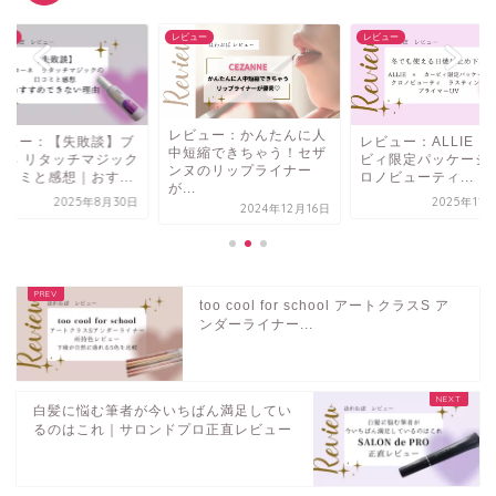
ュー
レビュー
レビュー
ビュー：かんたんに人
レビュー：ALLIE × カー
レビュー：【失敗談
短縮できちゃう！セザ
ビィ限定パッケージ「ク
ローネ リタッチマジ
ヌのリップライナー
ロノビューティ...
の口コミと感想｜おす.
.
2025年11月25日
2025年8
2024年12月16日
too cool for school アートクラスS ア
ンダーライナー...
白髪に悩む筆者が今いちばん満足してい
るのはこれ｜サロンドプロ正直レビュー