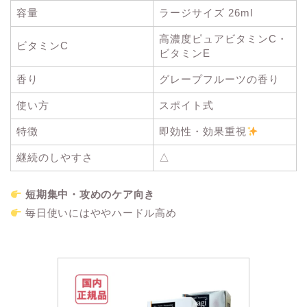
容量
ラージサイズ 26ml
高濃度ピュアビタミンC・
ビタミンC
ビタミンE
香り
グレープフルーツの香り
使い方
スポイト式
特徴
即効性・効果重視
継続のしやすさ
△
短期集中・攻めのケア向き
毎日使いにはややハードル高め