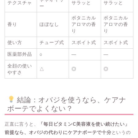
テクスチャ
サラッと
サラッと
ー
ボタニカル
ボタニカル
香り
ほぼなし
アロマの香
アロマの香
り
り
使い方
チューブ式
スポイト式
スポイト式
医薬部外品
○
―
―
全顔の使い
△
◎
◎
やすさ
結論：オバジを使うなら、ケアナ
ボーテでよくない？
正直に言うと、
「毎日ビタミンC美容液を使い続けたい」
前提なら、オバジの代わりにケアナボーテで十分
というの