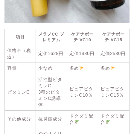
メラノCC プ
ケアナボー
ケアナボー
項目
レミアム
テ VC10
テ VC15
価格帯（税
定価1628円
定価1980円
定価2530円
込）
容量
少なめ
多め
多め
活性型ビタ
ミンC
ピュアビタ
ピュアビタ
ビタミンC
3種のビタ
ミンC10％
ミンC15％
ミンC誘導
体
ドクダミ配
ドクダミ配
その他成分
抗炎症成分
合
合
ややオイリ