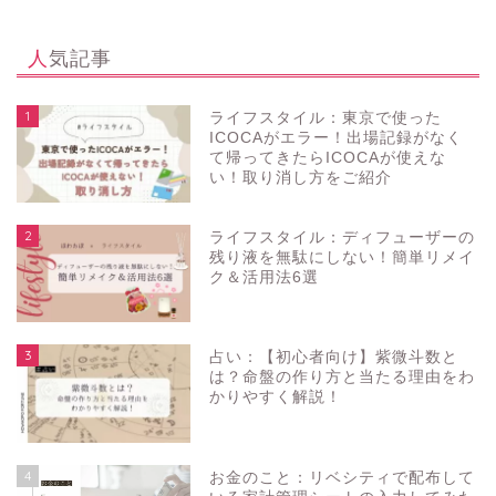
人気記事
1
ライフスタイル：東京で使った
ICOCAがエラー！出場記録がなく
て帰ってきたらICOCAが使えな
い！取り消し方をご紹介
2
ライフスタイル：ディフューザーの
残り液を無駄にしない！簡単リメイ
ク＆活用法6選
3
占い：【初心者向け】紫微斗数と
は？命盤の作り方と当たる理由をわ
かりやすく解説！
4
お金のこと：リベシティで配布して