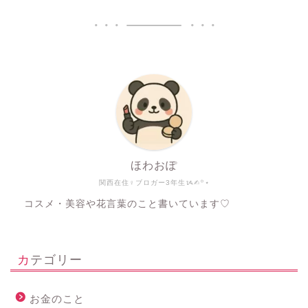
ほわおぽ
関西在住♀ブロガー3年生ᝰ✍︎꙳⋆
コスメ・美容や花言葉のこと書いています♡
カテゴリー
お金のこと