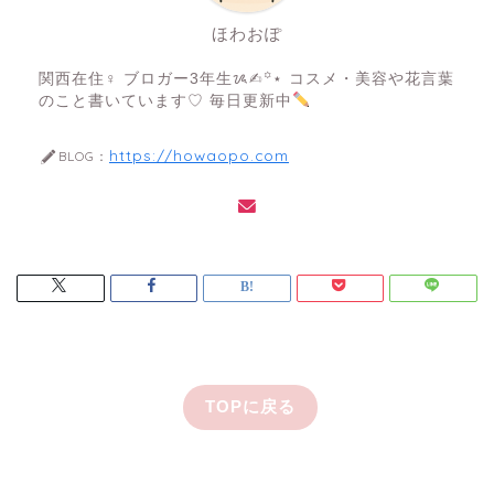
ほわおぽ
関西在住♀ ブロガー3年生ᝰ✍︎꙳⋆ コスメ・美容や花言葉
のこと書いています♡ 毎日更新中
https://howaopo.com
BLOG：
TOPに戻る