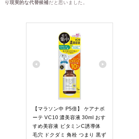
り現実的な代替候補
だと思いました。
【マラソン中 P5倍】 ケアナボ
ーテ VC10 濃美容液 30ml おす
すめ美容液 ビタミンC誘導体 
毛穴 ドクダミ 角栓 つまり 黒ず