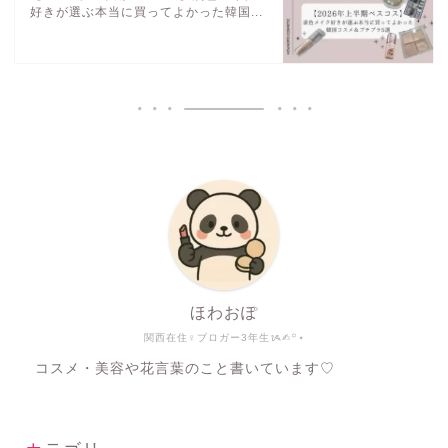
好きが選ぶ本当に買ってよかった韓国...
ほわおぽ
関西在住♀ブロガー3年生ᝰ✍︎꙳⋆
コスメ・美容や花言葉のこと書いています♡