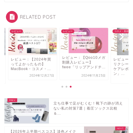
RELATED POST
ュー
レビュー
コスメ・美容
レビュー：【Qoo10メガ
ビュー：【2024年買
レビュー：【口コミ
割購入レビュー】
てよかったもの】
リクシールの下地「
fwee「リップアンドチ...
cBook・コスメ・...
ケアレボリューショ
ン」...
2024年12月27日
2024年11月23日
2024年5
立ち仕事で足がむくむ！靴下の跡が消え
ない私の対策7選｜着圧ソックス比較
＆...
【2026年上半期ベスコス】淡色メイク