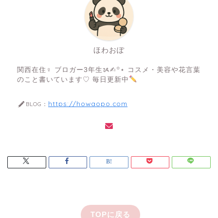
ほわおぽ
関西在住♀ ブロガー3年生ᝰ✍︎꙳⋆ コスメ・美容や花言葉
のこと書いています♡ 毎日更新中
https://howaopo.com
BLOG：
TOPに戻る