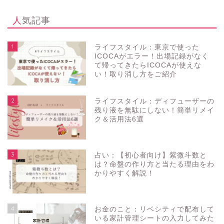
人気記事
1
ライフスタイル：東京で使った
ICOCAがエラー！出場記録がなく
て帰ってきたらICOCAが使えな
い！取り消し方をご紹介
2
ライフスタイル：ディフューザーの
残り液を無駄にしない！簡単リメイ
ク＆活用法6選
3
占い：【初心者向け】紫微斗数と
は？命盤の作り方と当たる理由をわ
かりやすく解説！
4
お金のこと：リベシティで配布して
いる家計管理シートの入力してみた