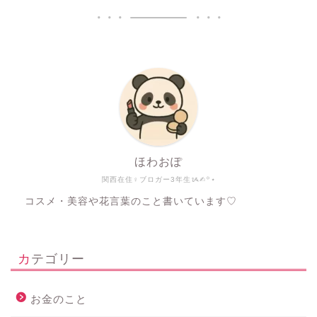
ほわおぽ
関西在住♀ブロガー3年生ᝰ✍︎꙳⋆
コスメ・美容や花言葉のこと書いています♡
カテゴリー
お金のこと