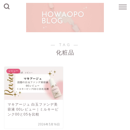
― TAG ―
化粧品
レビュー
マキアージュ 白玉ファンデ美
容液 00レビュー｜ミルキーピ
ンク00と05を比較
2026年3月16日