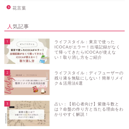
花言葉
人気記事
1
ライフスタイル：東京で使った
ICOCAがエラー！出場記録がなく
て帰ってきたらICOCAが使えな
い！取り消し方をご紹介
2
ライフスタイル：ディフューザーの
残り液を無駄にしない！簡単リメイ
ク＆活用法6選
3
占い：【初心者向け】紫微斗数と
は？命盤の作り方と当たる理由をわ
かりやすく解説！