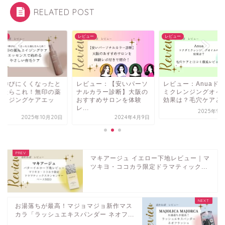
RELATED POST
ュー
レビュー
レビュー
ビュー：【安いパーソ
レビュー：Anuaドクダ
髪が伸びにくくなっ
ルカラー診断】大阪の
ミクレンジングオイルの
感じたらこれ！無印
すすめサロンを体験
効果は？毛穴ケアと口...
用エイジングケアエ
.
セ...
2025年9月20日
2024年4月9日
2025年10
マキアージュ イエロー下地レビュー｜マ
ツキヨ・ココカラ限定ドラマティック...
お湯落ちが最高！マジョマジョ新作マス
カラ「ラッシュエキスパンダー ネオフ...