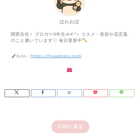
ほわおぽ
関西在住♀ ブロガー3年生ᝰ✍︎꙳⋆ コスメ・美容や花言葉
のこと書いています♡ 毎日更新中
https://howaopo.com
BLOG：
TOPに戻る