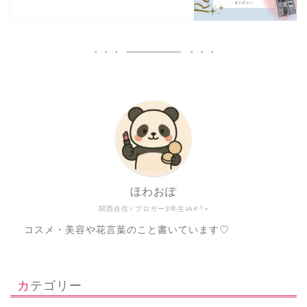
ほわおぽ
関西在住♀ブロガー3年生ᝰ✍︎꙳⋆
コスメ・美容や花言葉のこと書いています♡
カテゴリー