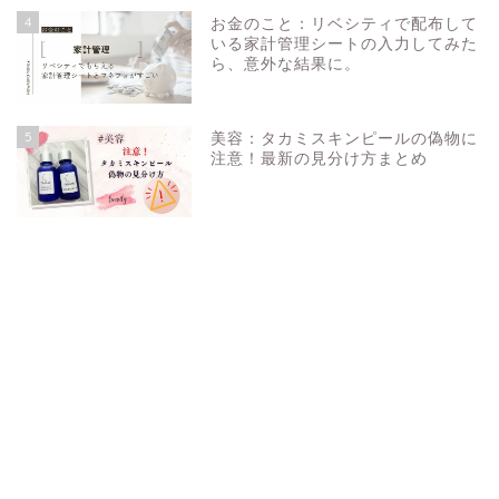
4
お金のこと：リベシティで配布して
いる家計管理シートの入力してみた
ら、意外な結果に。
5
美容：タカミスキンピールの偽物に
注意！最新の見分け方まとめ