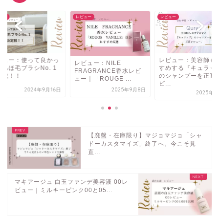
ュー
レビュー
レビュー
ビュー：使って良かっ
レビュー：美容師も
レビュー：NILE
あほ毛ブラシNo. 1
すめする『キュラッ
FRAGRANCE香水レビ
定戦！！
のシャンプーを正直
ュー｜「ROUGE ...
ビ...
2024年9月16日
2025年9月8日
2025年4
【廃盤・在庫限り】マジョマジョ「シャ
ドーカスタマイズ」終了へ。今こそ見
直...
マキアージュ 白玉ファンデ美容液 00レ
ビュー｜ミルキーピンク00と05...