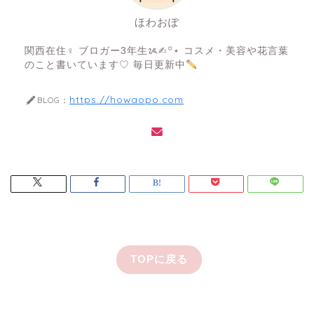
ほわおぽ
関西在住♀ ブロガー3年生ᝰ✍︎꙳⋆ コスメ・美容や花言葉
のこと書いています♡ 毎日更新中
https://howaopo.com
BLOG：
TOPに戻る