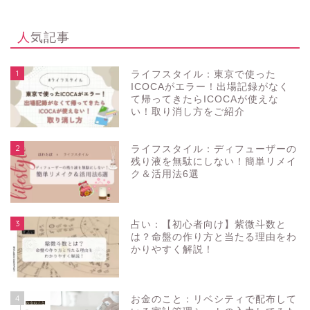
人気記事
1
ライフスタイル：東京で使った
ICOCAがエラー！出場記録がなく
て帰ってきたらICOCAが使えな
い！取り消し方をご紹介
2
ライフスタイル：ディフューザーの
残り液を無駄にしない！簡単リメイ
ク＆活用法6選
3
占い：【初心者向け】紫微斗数と
は？命盤の作り方と当たる理由をわ
かりやすく解説！
4
お金のこと：リベシティで配布して