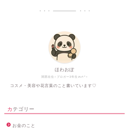
ほわおぽ
関西在住♀ブロガー3年生ᝰ✍︎꙳⋆
コスメ・美容や花言葉のこと書いています♡
カテゴリー
お金のこと