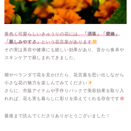
黄色く可愛らしいきゅうりの花には、
「洒落」「愛嬌」
「親しみやすさ」
という花言葉があります
その実は美容や健康にも嬉しい効果があり、昔から食卓や
スキンケアで親しまれてきました。
畑やベランダで花を見かけたら、花言葉を思い出しながら
小さな花の魅力を楽しんでみてください
さらに、市販アイテムや手作りパックで美容効果を取り入
れれば、花も実も暮らしに彩りを添えてくれる存在です
最後まで読んでくださりありがとうございました！