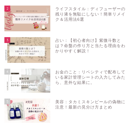
2
ライフスタイル：ディフューザーの
残り液を無駄にしない！簡単リメイ
ク＆活用法6選
3
占い：【初心者向け】紫微斗数と
は？命盤の作り方と当たる理由をわ
かりやすく解説！
4
お金のこと：リベシティで配布して
いる家計管理シートの入力してみた
ら、意外な結果に。
5
美容：タカミスキンピールの偽物に
注意！最新の見分け方まとめ