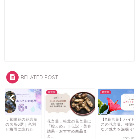
RELATED POST
葉
花言葉
花言葉
言葉：紫陽花の花言葉
【#花言葉】ハイビ
花言葉：松茸の花言葉は
関西の名所6選｜色別
スの花言葉。種類や
「控えめ」｜伝説・美容
意味と梅雨に訪れた
など魅力を深掘り♡
効果・おすすめ商品ま
.
と...
2024年8