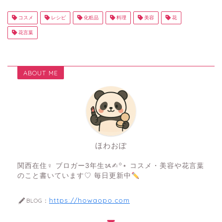
コスメ
レシピ
化粧品
料理
美容
花
花言葉
ABOUT ME
ほわおぽ
関西在住♀ ブロガー3年生ᝰ✍︎꙳⋆ コスメ・美容や花言葉
のこと書いています♡ 毎日更新中
https://howaopo.com
BLOG：