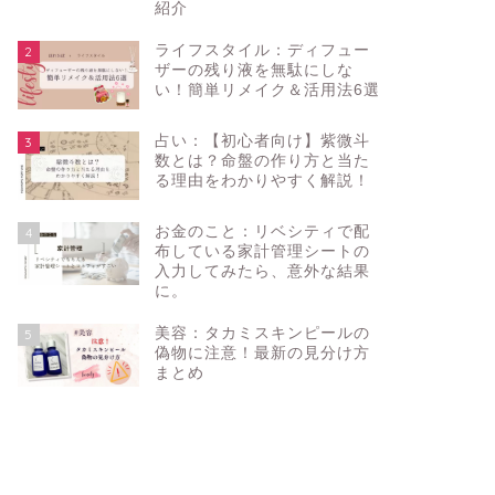
紹介
ライフスタイル：ディフュー
2
ザーの残り液を無駄にしな
い！簡単リメイク＆活用法6選
占い：【初心者向け】紫微斗
3
数とは？命盤の作り方と当た
る理由をわかりやすく解説！
お金のこと：リベシティで配
4
布している家計管理シートの
入力してみたら、意外な結果
に。
美容：タカミスキンピールの
5
偽物に注意！最新の見分け方
まとめ