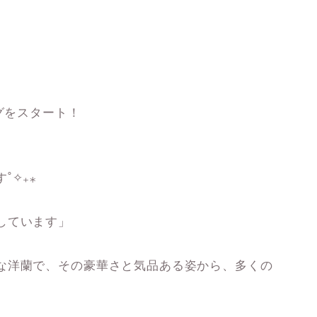
グをスタート！
˚✧₊⁎
しています」
な洋蘭で、その豪華さと気品ある姿から、多くの