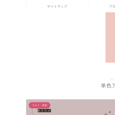
サイトマップ
プ
―
単色
コスメ・美容