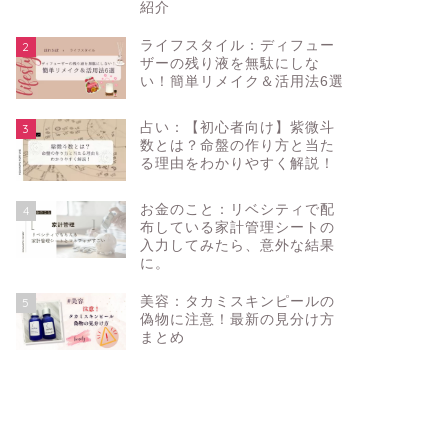
紹介
ライフスタイル：ディフュー
2
ザーの残り液を無駄にしな
い！簡単リメイク＆活用法6選
占い：【初心者向け】紫微斗
3
数とは？命盤の作り方と当た
る理由をわかりやすく解説！
お金のこと：リベシティで配
4
布している家計管理シートの
入力してみたら、意外な結果
に。
美容：タカミスキンピールの
5
偽物に注意！最新の見分け方
まとめ