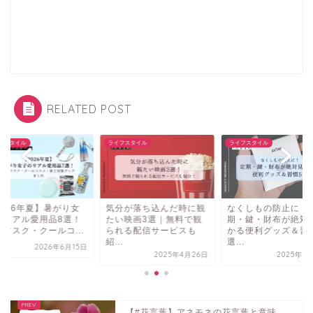
RELATED POST
フスタイル
ライフスタイル
ライフスタイル
2026年夏】暑がり女
気分が落ち込んだ時に観
なくしもの防止に！
のリアル愛用品8選！
たい映画3選｜無料で観
期・鍵・財布が絶対
感マスク・クールコ...
られる配信サービスも
かる便利グッズ＆習
紹...
選...
2026年6月15日
2025年4月26日
2025年5
【#花言葉】アネモネの花言葉と意味。