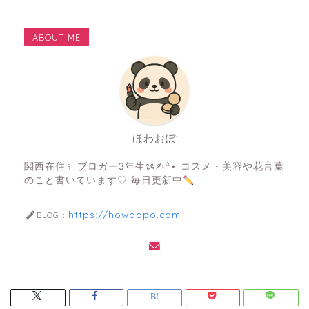
ABOUT ME
ほわおぽ
関西在住♀ ブロガー3年生ᝰ✍︎꙳⋆ コスメ・美容や花言葉
のこと書いています♡ 毎日更新中
https://howaopo.com
BLOG：