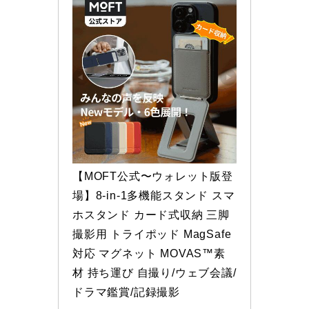
【MOFT公式〜ウォレット版登
場】8-in-1多機能スタンド スマ
ホスタンド カード式収納 三脚 
撮影用 トライポッド MagSafe
対応 マグネット MOVAS™素
材 持ち運び 自撮り/ウェブ会議/
ドラマ鑑賞/記録撮影