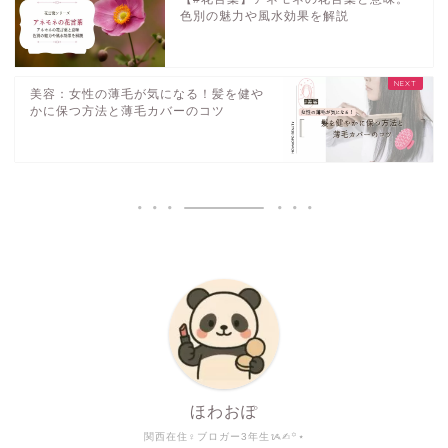
色別の魅力や風水効果を解説
美容：女性の薄毛が気になる！髪を健や
かに保つ方法と薄毛カバーのコツ
ほわおぽ
関西在住♀ブロガー3年生ᝰ✍︎꙳⋆