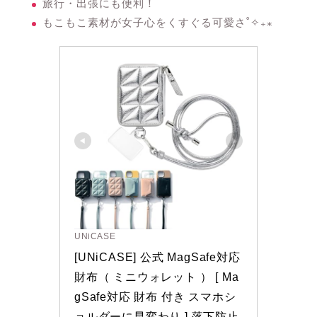
旅行・出張にも便利！
もこもこ素材が女子心をくすぐる可愛さ˚✧₊⁎
UNiCASE
[UNiCASE] 公式 MagSafe対応 
財布（ ミニウォレット ） [ Ma
gSafe対応 財布 付き スマホシ
ョルダーに早変わり ] 落下防止 