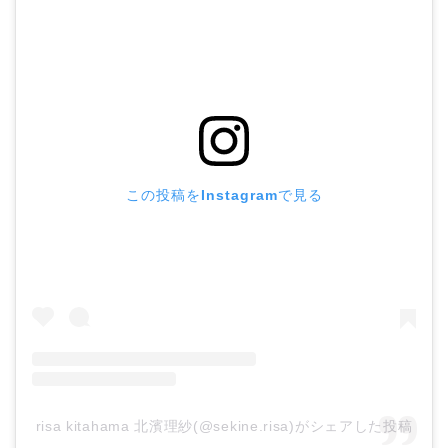
この投稿をInstagramで見る
risa kitahama 北濱理紗(@sekine.risa)がシェアした投稿