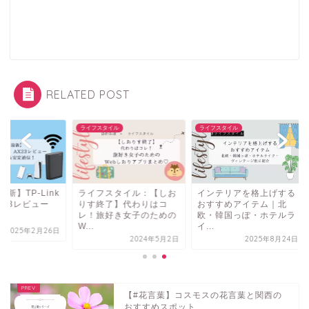
RELATED POST
フスタイル
ライフスタイル
ライフスタイル
イフスタイル：【しお
インテリアを格上げする
【2025年最新】TP-L
す終了】代わりはコ
おすすめアイテム｜北
Archer AX23レビュ
！旅好き女子のための
欧・韓国っぽ・ホテルラ
｜...
.
イ...
2025年2月
2024年5月2日
2025年8月24日
【#花言葉】コスモスの花言葉と関西の
おすすめスポット