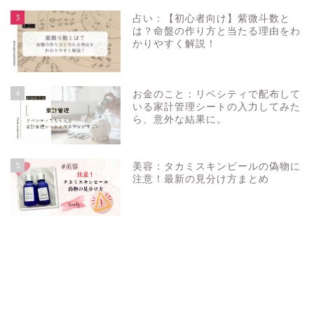
3
占い：【初心者向け】紫微斗数と
は？命盤の作り方と当たる理由をわ
かりやすく解説！
4
お金のこと：リベシティで配布して
いる家計管理シートの入力してみた
ら、意外な結果に。
5
美容：タカミスキンピールの偽物に
注意！最新の見分け方まとめ