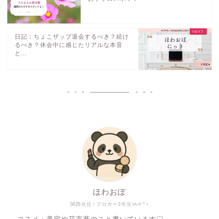
日記：ちょこザップ退会するべき？続け
るべき？休会中に感じたリアルな本音
と...
ほわおぽ
関西在住♀ブロガー3年生ᝰ✍︎꙳⋆