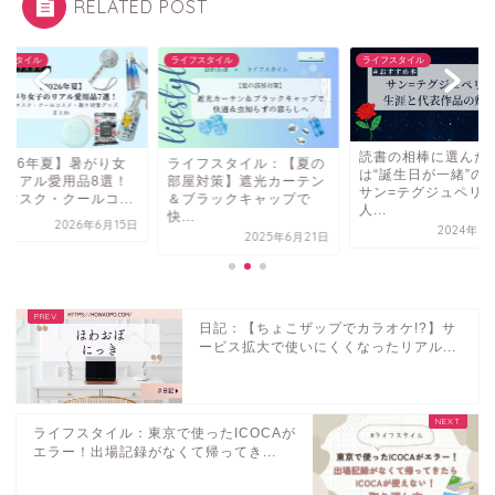
RELATED POST
フスタイル
ライフスタイル
ライフスタイル
読書の相棒に選んだ
2026年夏】暑がり女
ライフスタイル：【夏の
は“誕生日が一緒”の
のリアル愛用品8選！
部屋対策】遮光カーテン
サン=テグジュペリ
感マスク・クールコ...
＆ブラックキャップで
人...
快...
2026年6月15日
2024年8
2025年6月21日
日記：【ちょこザップでカラオケ!?】サ
ービス拡大で使いにくくなったリアル...
ライフスタイル：東京で使ったICOCAが
エラー！出場記録がなくて帰ってき...