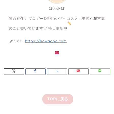
ほわおぽ
関西在住♀ ブロガー3年生ᝰ✍︎꙳⋆ コスメ・美容や花言葉
のこと書いています♡ 毎日更新中
https://howaopo.com
BLOG：
TOPに戻る