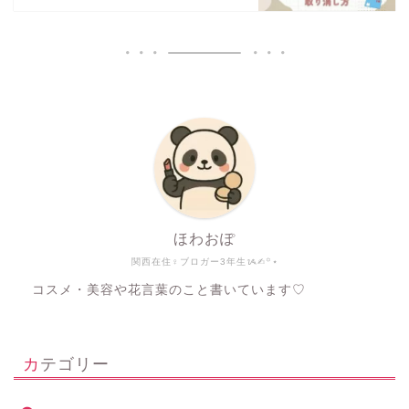
ほわおぽ
関西在住♀ブロガー3年生ᝰ✍︎꙳⋆
コスメ・美容や花言葉のこと書いています♡
カテゴリー