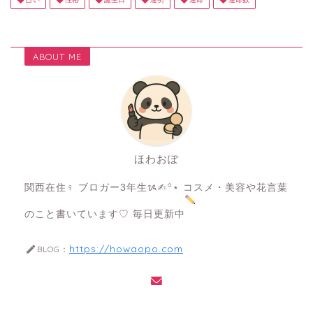
ABOUT ME
ほわおぽ
関西在住♀ ブロガー3年生ᝰ✍︎꙳⋆ コスメ・美容や花言葉
のこと書いています♡ 毎日更新中
https://howaopo.com
BLOG：