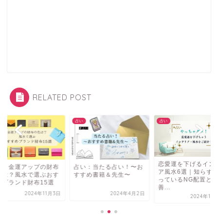
RELATED POST
占い
占い
恋愛運を下げるイン
い：金運アップの財布
占い：当たる占い！〜お
ア風水6選｜知らず
色は？風水で選ぶおす
すすめ書籍＆先生〜
っているNG配置と
めブランド財布15選
善...
2024年11月3日
2024年4月2日
2024年10