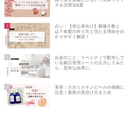
ク＆活用法6選
3
占い：【初心者向け】紫微斗数と
は？命盤の作り方と当たる理由をわ
かりやすく解説！
4
お金のこと：リベシティで配布して
いる家計管理シートの入力してみた
ら、意外な結果に。
5
美容：タカミスキンピールの偽物に
注意！最新の見分け方まとめ