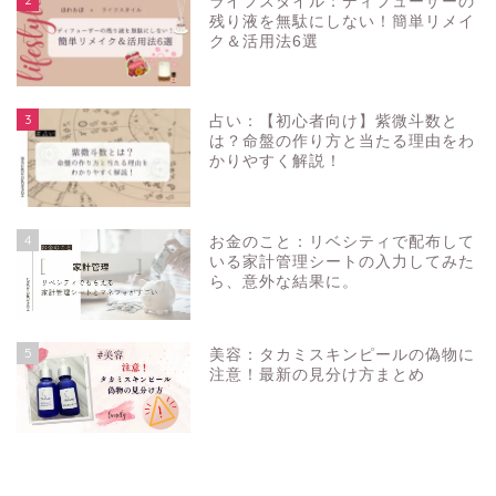
ライフスタイル：ディフューザーの
残り液を無駄にしない！簡単リメイ
ク＆活用法6選
3
占い：【初心者向け】紫微斗数と
は？命盤の作り方と当たる理由をわ
かりやすく解説！
4
お金のこと：リベシティで配布して
いる家計管理シートの入力してみた
ら、意外な結果に。
5
美容：タカミスキンピールの偽物に
注意！最新の見分け方まとめ