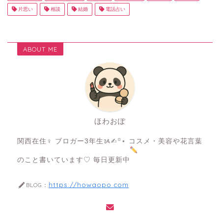
片思い
相談
結婚
電話占い
ABOUT ME
ほわおぽ
関西在住♀ ブロガー3年生ᝰ✍︎꙳⋆ コスメ・美容や花言葉
のこと書いています♡ 毎日更新中
https://howaopo.com
BLOG：