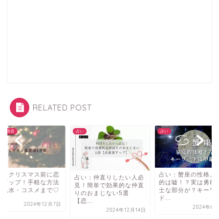
RELATED POST
メ・美容
占い
占い
い：クリスマス前に恋
占い：蟹座の性格。
占い：仲直りしたい人必
運アップ！手軽な方法
的は嘘！？実は勇敢
見！簡単で効果的な仲直
ら風水・コスメまで♡
士な部分が？キーワ
りのおまじない5選
ド...
【恋...
2024年12月7日
2024年6月
2024年12月14日