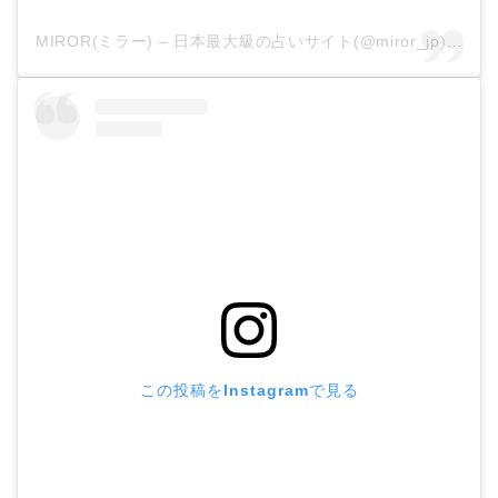
MIROR(ミラー) – 日本最大級の占いサイト(@miror_jp)がシェアした投稿
この投稿をInstagramで見る