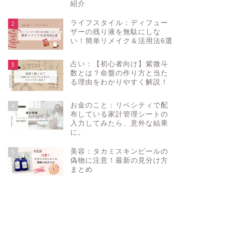
紹介
ライフスタイル：ディフュー
2
ザーの残り液を無駄にしな
い！簡単リメイク＆活用法6選
占い：【初心者向け】紫微斗
3
数とは？命盤の作り方と当た
る理由をわかりやすく解説！
お金のこと：リベシティで配
4
布している家計管理シートの
入力してみたら、意外な結果
に。
美容：タカミスキンピールの
5
偽物に注意！最新の見分け方
まとめ