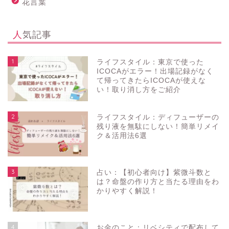
花言葉
人気記事
1
ライフスタイル：東京で使った
ICOCAがエラー！出場記録がなく
て帰ってきたらICOCAが使えな
い！取り消し方をご紹介
2
ライフスタイル：ディフューザーの
残り液を無駄にしない！簡単リメイ
ク＆活用法6選
3
占い：【初心者向け】紫微斗数と
は？命盤の作り方と当たる理由をわ
かりやすく解説！
4
お金のこと：リベシティで配布して