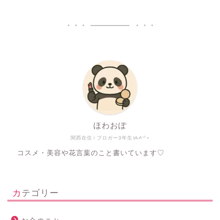
ほわおぽ
関西在住♀ブロガー3年生ᝰ✍︎꙳⋆
コスメ・美容や花言葉のこと書いています♡
カテゴリー