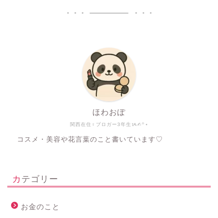
ほわおぽ
関西在住♀ブロガー3年生ᝰ✍︎꙳⋆
コスメ・美容や花言葉のこと書いています♡
カテゴリー
お金のこと