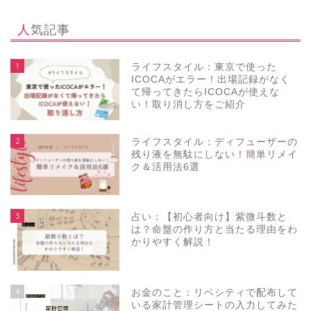
人気記事
1
ライフスタイル：東京で使った
ICOCAがエラー！出場記録がなく
て帰ってきたらICOCAが使えな
い！取り消し方をご紹介
2
ライフスタイル：ディフューザーの
残り液を無駄にしない！簡単リメイ
ク＆活用法6選
3
占い：【初心者向け】紫微斗数と
は？命盤の作り方と当たる理由をわ
かりやすく解説！
4
お金のこと：リベシティで配布して
いる家計管理シートの入力してみた