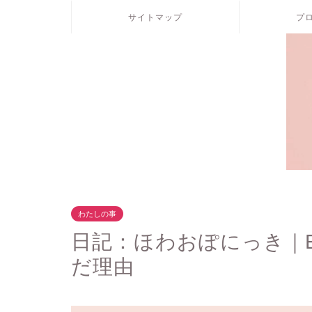
サイトマップ
プ
わたしの事
日記：ほわおぽにっき｜E
だ理由