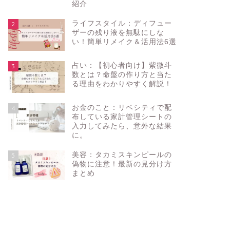
紹介
ライフスタイル：ディフュー
2
ザーの残り液を無駄にしな
い！簡単リメイク＆活用法6選
占い：【初心者向け】紫微斗
3
数とは？命盤の作り方と当た
る理由をわかりやすく解説！
お金のこと：リベシティで配
4
布している家計管理シートの
入力してみたら、意外な結果
に。
美容：タカミスキンピールの
5
偽物に注意！最新の見分け方
まとめ