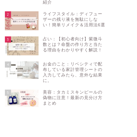
紹介
ライフスタイル：ディフュー
2
ザーの残り液を無駄にしな
い！簡単リメイク＆活用法6選
占い：【初心者向け】紫微斗
3
数とは？命盤の作り方と当た
る理由をわかりやすく解説！
お金のこと：リベシティで配
4
布している家計管理シートの
入力してみたら、意外な結果
に。
美容：タカミスキンピールの
5
偽物に注意！最新の見分け方
まとめ