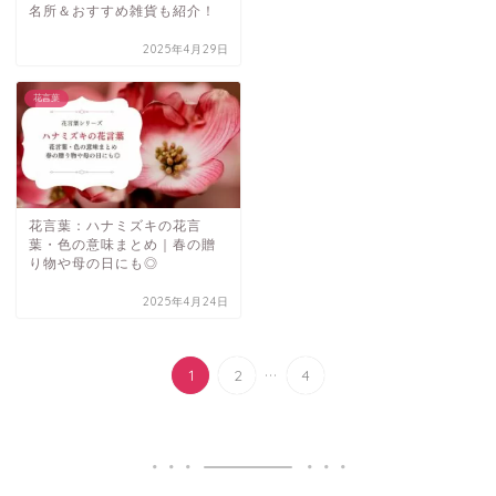
名所＆おすすめ雑貨も紹介！
2025年4月29日
花言葉
花言葉：ハナミズキの花言
葉・色の意味まとめ｜春の贈
り物や母の日にも◎
2025年4月24日
...
1
2
4