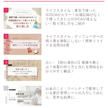
1
ライフスタイル：東京で使った
ICOCAがエラー！出場記録がなく
て帰ってきたらICOCAが使えな
い！取り消し方をご紹介
2
ライフスタイル：ディフューザーの
残り液を無駄にしない！簡単リメイ
ク＆活用法6選
3
占い：【初心者向け】紫微斗数と
は？命盤の作り方と当たる理由をわ
かりやすく解説！
4
お金のこと：リベシティで配布して
いる家計管理シートの入力してみた
ら、意外な結果に。