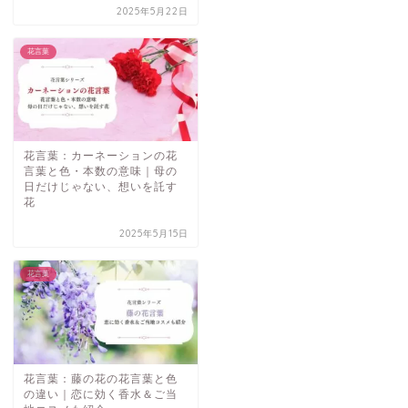
2025年5月22日
花言葉
花言葉：カーネーションの花
言葉と色・本数の意味｜母の
日だけじゃない、想いを託す
花
2025年5月15日
花言葉
花言葉：藤の花の花言葉と色
の違い｜恋に効く香水＆ご当