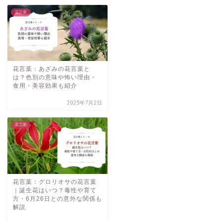
花言葉
花言葉：あざみの花言葉と
は？色別の意味や怖い理由・
食用・美容効果も紹介
2025年7月2日
花言葉
花言葉：グロリオサの花言葉
｜誕生花はいつ？毒性や育て
方・6月26日との意外な関係も
解説