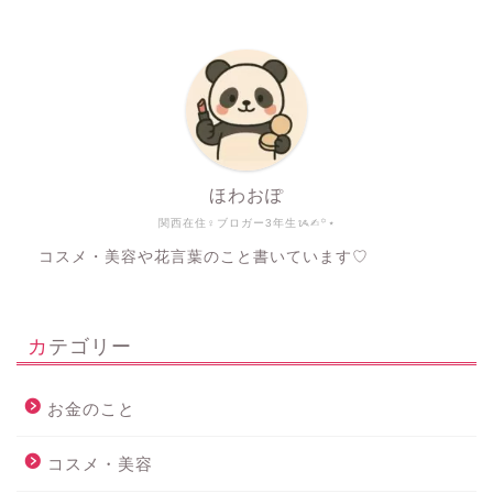
ほわおぽ
関西在住♀ブロガー3年生ᝰ✍︎꙳⋆
コスメ・美容や花言葉のこと書いています♡
カテゴリー
お金のこと
コスメ・美容