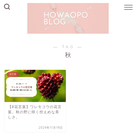
― TAG ―
秋
花言葉
【#花言葉】ワレモコウの花言
葉。秋の野に咲く控えめな美
しさ。
2024年11月19日