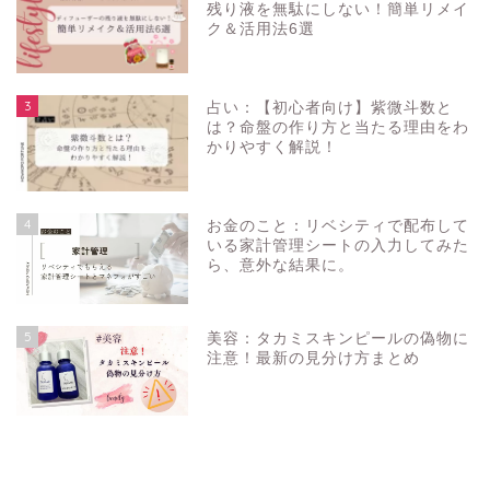
残り液を無駄にしない！簡単リメイ
ク＆活用法6選
3
占い：【初心者向け】紫微斗数と
は？命盤の作り方と当たる理由をわ
かりやすく解説！
4
お金のこと：リベシティで配布して
いる家計管理シートの入力してみた
ら、意外な結果に。
5
美容：タカミスキンピールの偽物に
注意！最新の見分け方まとめ