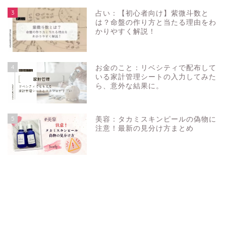
3
占い：【初心者向け】紫微斗数と
は？命盤の作り方と当たる理由をわ
かりやすく解説！
4
お金のこと：リベシティで配布して
いる家計管理シートの入力してみた
ら、意外な結果に。
5
美容：タカミスキンピールの偽物に
注意！最新の見分け方まとめ