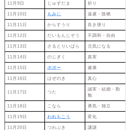
11月9日
じゅずだま
祈り
11月10日
もみじ
遠慮・陰栖
11月11日
からすうり
良き便り
11月12日
だいもんじぞう
不調和・自由
11月13日
さるとりいばら
元気になる
11月14日
のじぎく
真実
11月15日
ポポー
健康
11月16日
はぜのき
真心
誠実・結婚・勤
11月17日
つた
勉
11月18日
こなら
勇気・独立
11月19日
われもこう
変化
11月20日
つわぶき
謙譲