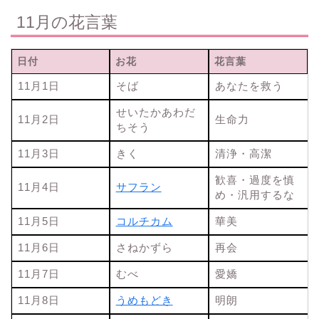
11月の花言葉
日付
お花
花言葉
11月1日
そば
あなたを救う
せいたかあわだ
11月2日
生命力
ちそう
11月3日
きく
清浄・高潔
歓喜・過度を慎
11月4日
サフラン
め・汎用するな
11月5日
コルチカム
華美
11月6日
さねかずら
再会
11月7日
むべ
愛嬌
11月8日
うめもどき
明朗