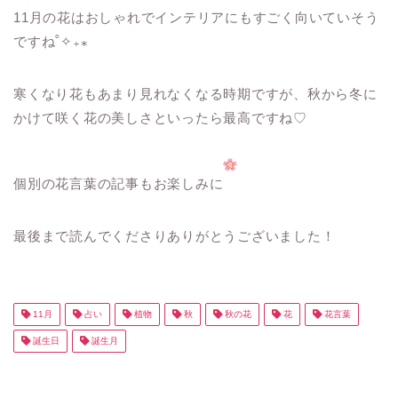
11月の花はおしゃれでインテリアにもすごく向いていそう
ですね˚✧₊⁎
寒くなり花もあまり見れなくなる時期ですが、秋から冬に
かけて咲く花の美しさといったら最高ですね♡
個別の花言葉の記事もお楽しみに
最後まで読んでくださりありがとうございました！
11月
占い
植物
秋
秋の花
花
花言葉
誕生日
誕生月