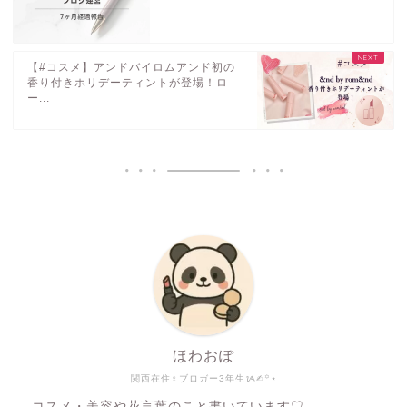
【#コスメ】アンドバイロムアンド初の
香り付きホリデーティントが登場！ロ
ー...
ほわおぽ
関西在住♀ブロガー3年生ᝰ✍︎꙳⋆
コスメ・美容や花言葉のこと書いています♡