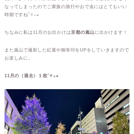
なってしまったのでご家族の旅行やおで金にはとてもいい
時期ですね˚✧₊⁎
ちなみに私は11月のお出かけは
京都の嵐山
に出かけます！
また嵐山で撮影した紅葉や御朱印をUPをしていきますので
お楽しみに。
11月の（過去）１枚˚✧₊⁎