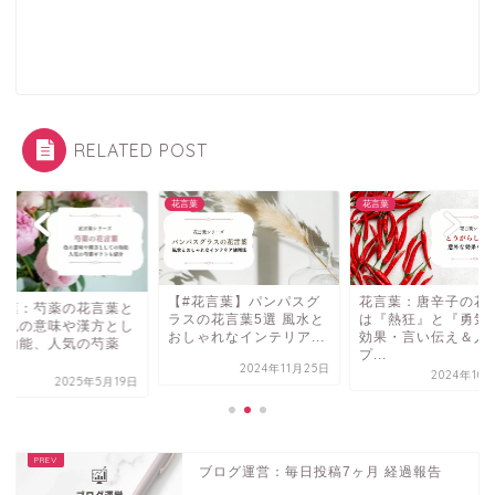
RELATED POST
葉
花言葉
花言葉
【#花言葉】パンパスグ
花言葉：唐辛子の花
言葉：芍薬の花言葉と
ラスの花言葉5選 風水と
は『熱狂』と『勇気
？色の意味や漢方とし
おしゃれなインテリア...
効果・言い伝え＆人
の効能、人気の芍薬
プ...
.
2024年11月25日
2024年10
2025年5月19日
ブログ運営：毎日投稿7ヶ月 経過報告