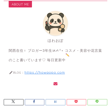
ABOUT ME
ほわおぽ
関西在住♀ ブロガー3年生ᝰ✍︎꙳⋆ コスメ・美容や花言葉
のこと書いています♡ 毎日更新中
https://howaopo.com
BLOG：