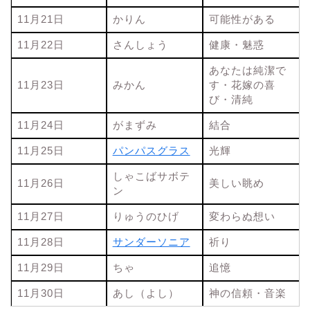
11月21日
かりん
可能性がある
11月22日
さんしょう
健康・魅惑
あなたは純潔で
11月23日
みかん
す・花嫁の喜
び・清純
11月24日
がまずみ
結合
11月25日
パンパスグラス
光輝
しゃこばサボテ
11月26日
美しい眺め
ン
11月27日
りゅうのひげ
変わらぬ想い
11月28日
サンダーソニア
祈り
11月29日
ちゃ
追憶
11月30日
あし（よし）
神の信頼・音楽