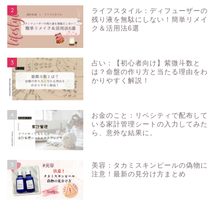
2
ライフスタイル：ディフューザーの
残り液を無駄にしない！簡単リメイ
ク＆活用法6選
3
占い：【初心者向け】紫微斗数と
は？命盤の作り方と当たる理由をわ
かりやすく解説！
4
お金のこと：リベシティで配布して
いる家計管理シートの入力してみた
ら、意外な結果に。
5
美容：タカミスキンピールの偽物に
注意！最新の見分け方まとめ