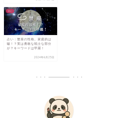
占い
占い：蟹座の性格。家庭的は
嘘！？実は勇敢な戦士な部分
が？キーワードは甲羅！
2024年6月25日