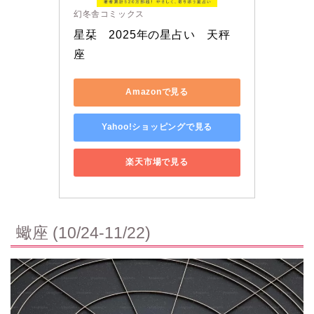
幻冬舎コミックス
星栞　2025年の星占い　天秤
座
Amazonで見る
Yahoo!ショッピングで見る
楽天市場で見る
蠍座 (10/24-11/22)