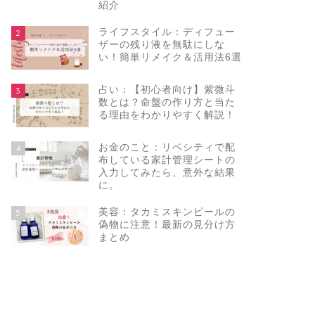
紹介
ライフスタイル：ディフュー
2
ザーの残り液を無駄にしな
い！簡単リメイク＆活用法6選
占い：【初心者向け】紫微斗
3
数とは？命盤の作り方と当た
る理由をわかりやすく解説！
お金のこと：リベシティで配
4
布している家計管理シートの
入力してみたら、意外な結果
に。
美容：タカミスキンピールの
5
偽物に注意！最新の見分け方
まとめ