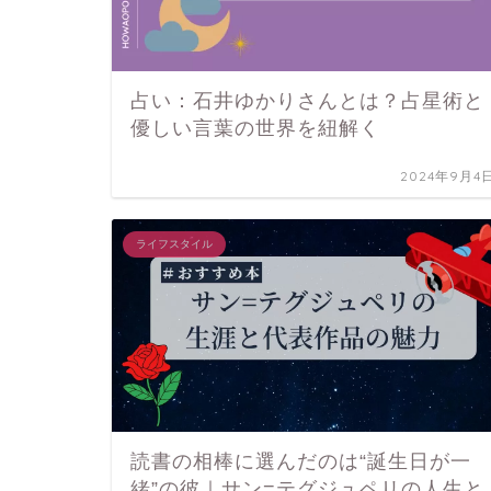
占い：石井ゆかりさんとは？占星術と
優しい言葉の世界を紐解く
2024年9月4
ライフスタイル
読書の相棒に選んだのは“誕生日が一
緒”の彼｜サン=テグジュペリの人生と