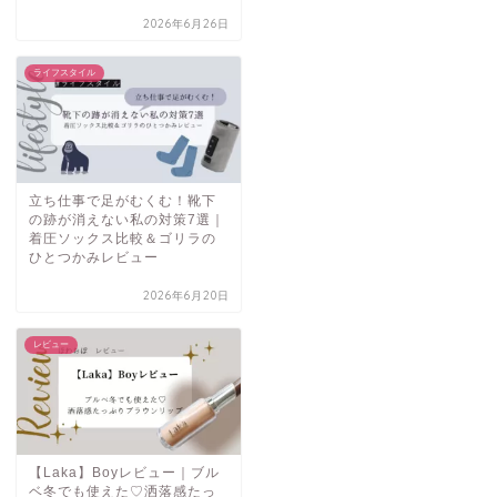
2026年6月26日
ライフスタイル
立ち仕事で足がむくむ！靴下
の跡が消えない私の対策7選｜
着圧ソックス比較＆ゴリラの
ひとつかみレビュー
2026年6月20日
レビュー
【Laka】Boyレビュー｜ブル
ベ冬でも使えた♡洒落感たっ