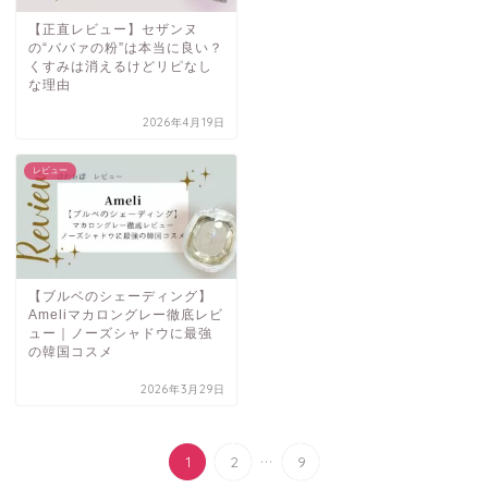
【正直レビュー】セザンヌ
の“ババァの粉”は本当に良い？
くすみは消えるけどリピなし
な理由
2026年4月19日
レビュー
【ブルベのシェーディング】
Ameliマカロングレー徹底レビ
ュー｜ノーズシャドウに最強
の韓国コスメ
2026年3月29日
...
1
2
9