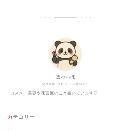
ほわおぽ
関西在住♀ブロガー3年生ᝰ✍︎꙳⋆
コスメ・美容や花言葉のこと書いています♡
カテゴリー