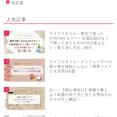
花言葉
人気記事
1
ライフスタイル：東京で使った
ICOCAがエラー！出場記録がなく
て帰ってきたらICOCAが使えな
い！取り消し方をご紹介
2
ライフスタイル：ディフューザーの
残り液を無駄にしない！簡単リメイ
ク＆活用法6選
3
占い：【初心者向け】紫微斗数と
は？命盤の作り方と当たる理由をわ
かりやすく解説！