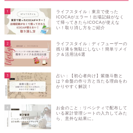
1
ライフスタイル：東京で使った
ICOCAがエラー！出場記録がなく
て帰ってきたらICOCAが使えな
い！取り消し方をご紹介
2
ライフスタイル：ディフューザーの
残り液を無駄にしない！簡単リメイ
ク＆活用法6選
3
占い：【初心者向け】紫微斗数と
は？命盤の作り方と当たる理由をわ
かりやすく解説！
4
お金のこと：リベシティで配布して
いる家計管理シートの入力してみた
ら、意外な結果に。