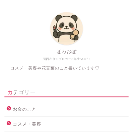
ほわおぽ
関西在住♀ブロガー3年生ᝰ✍︎꙳⋆
コスメ・美容や花言葉のこと書いています♡
カテゴリー
お金のこと
コスメ・美容