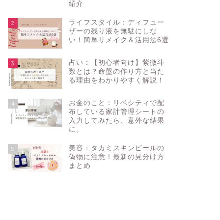
紹介
ライフスタイル：ディフュー
2
ザーの残り液を無駄にしな
い！簡単リメイク＆活用法6選
占い：【初心者向け】紫微斗
3
数とは？命盤の作り方と当た
る理由をわかりやすく解説！
お金のこと：リベシティで配
4
布している家計管理シートの
入力してみたら、意外な結果
に。
美容：タカミスキンピールの
5
偽物に注意！最新の見分け方
まとめ