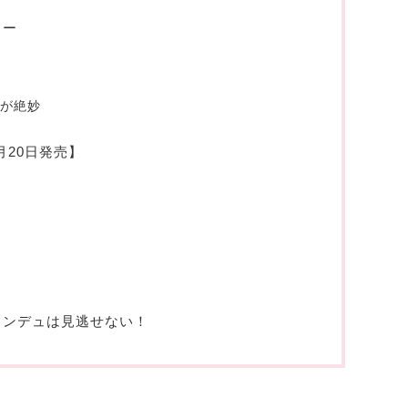
ュー
スが絶妙
月20日発売】
ォンデュは見逃せない！