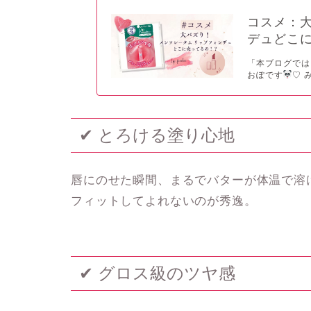
コスメ：大
デュどこ
「本ブログでは
おぽです
♡ 
✔ とろける塗り心地
唇にのせた瞬間、まるで
バターが体温で溶
フィットしてよれないのが秀逸。
✔ グロス級のツヤ感