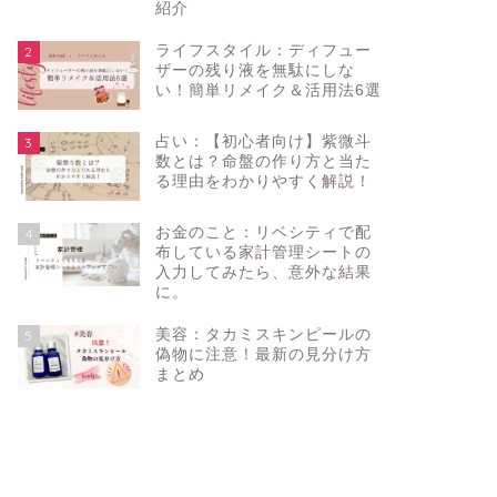
紹介
ライフスタイル：ディフュー
2
ザーの残り液を無駄にしな
い！簡単リメイク＆活用法6選
占い：【初心者向け】紫微斗
3
数とは？命盤の作り方と当た
る理由をわかりやすく解説！
お金のこと：リベシティで配
4
布している家計管理シートの
入力してみたら、意外な結果
に。
美容：タカミスキンピールの
5
偽物に注意！最新の見分け方
まとめ