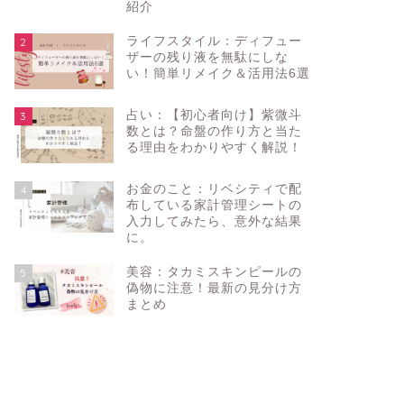
紹介
ライフスタイル：ディフュー
2
ザーの残り液を無駄にしな
い！簡単リメイク＆活用法6選
占い：【初心者向け】紫微斗
3
数とは？命盤の作り方と当た
る理由をわかりやすく解説！
お金のこと：リベシティで配
4
布している家計管理シートの
入力してみたら、意外な結果
に。
美容：タカミスキンピールの
5
偽物に注意！最新の見分け方
まとめ