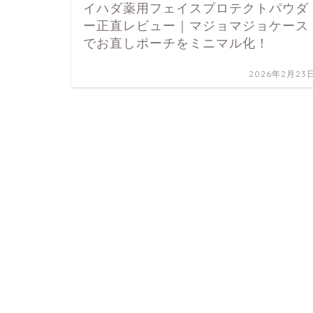
イハダ薬用フェイスプロテクトパウダ
ー正直レビュー｜マジョマジョケース
でお直しポーチをミニマル化！
2026年2月23