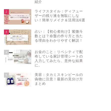
紹介
ライフスタイル：ディフュー
2
ザーの残り液を無駄にしな
い！簡単リメイク＆活用法6選
占い：【初心者向け】紫微斗
3
数とは？命盤の作り方と当た
る理由をわかりやすく解説！
お金のこと：リベシティで配
4
布している家計管理シートの
入力してみたら、意外な結果
に。
美容：タカミスキンピールの
5
偽物に注意！最新の見分け方
まとめ