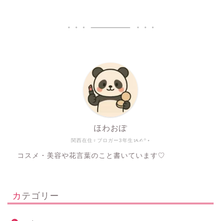
ほわおぽ
関西在住♀ブロガー3年生ᝰ✍︎꙳⋆
コスメ・美容や花言葉のこと書いています♡
カテゴリー