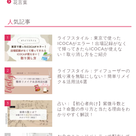
花言葉
人気記事
1
ライフスタイル：東京で使った
ICOCAがエラー！出場記録がなく
て帰ってきたらICOCAが使えな
い！取り消し方をご紹介
2
ライフスタイル：ディフューザーの
残り液を無駄にしない！簡単リメイ
ク＆活用法6選
3
占い：【初心者向け】紫微斗数と
は？命盤の作り方と当たる理由をわ
かりやすく解説！
4