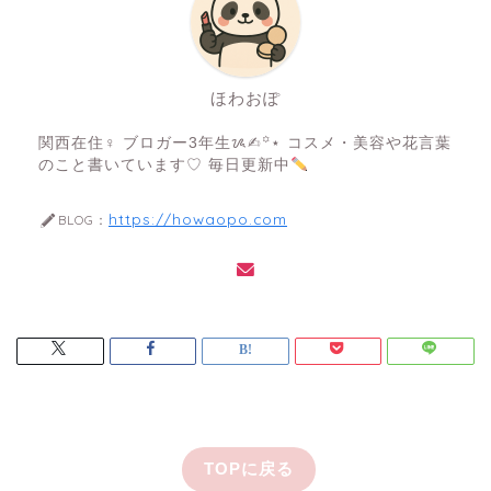
ほわおぽ
関西在住♀ ブロガー3年生ᝰ✍︎꙳⋆ コスメ・美容や花言葉
のこと書いています♡ 毎日更新中
https://howaopo.com
BLOG：
TOPに戻る