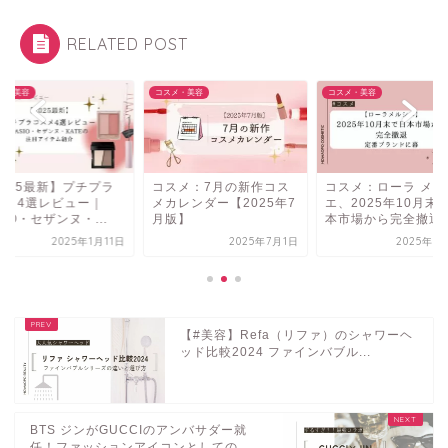
RELATED POST
メ・美容
コスメ・美容
コスメ・美容
2025最新】プチプラ
コスメ：7月の新作コス
コスメ：ローラ メル
スメ4選レビュー｜
メカレンダー【2025年7
エ、2025年10月末
SIO・セザンヌ・...
月版】
本市場から完全撤退..
2025年1月11日
2025年7月1日
2025年7
【#美容】Refa（リファ）のシャワーヘ
ッド比較2024 ファインバブル...
BTS ジンがGUCCIのアンバサダー就
任！ファッションアイコンとしての...