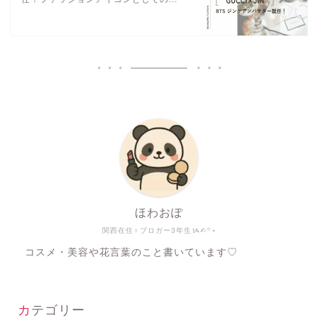
ほわおぽ
関西在住♀ブロガー3年生ᝰ✍︎꙳⋆
コスメ・美容や花言葉のこと書いています♡
カテゴリー