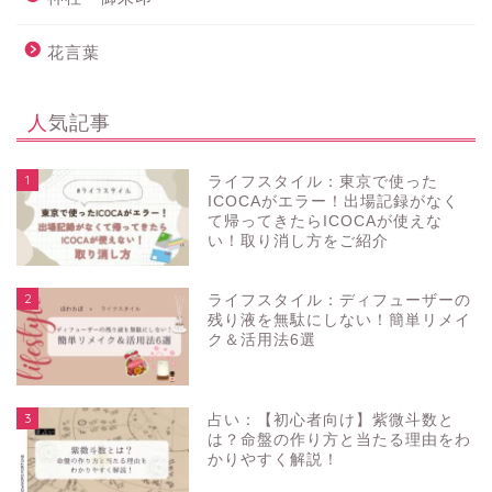
花言葉
人気記事
1
ライフスタイル：東京で使った
ICOCAがエラー！出場記録がなく
て帰ってきたらICOCAが使えな
い！取り消し方をご紹介
2
ライフスタイル：ディフューザーの
残り液を無駄にしない！簡単リメイ
ク＆活用法6選
3
占い：【初心者向け】紫微斗数と
は？命盤の作り方と当たる理由をわ
かりやすく解説！