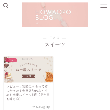
― TAG ―
スイーツ
レビュー
レビュー：実際にもらって嬉
しかった！全国各地のおすす
めお土産スイーツ5選【見た目
も味も◎】
2024年6月11日