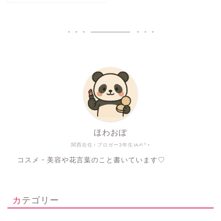
ほわおぽ
関西在住♀ブロガー3年生ᝰ✍︎꙳⋆
コスメ・美容や花言葉のこと書いています♡
カテゴリー