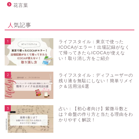
花言葉
人気記事
1
ライフスタイル：東京で使った
ICOCAがエラー！出場記録がなく
て帰ってきたらICOCAが使えな
い！取り消し方をご紹介
2
ライフスタイル：ディフューザーの
残り液を無駄にしない！簡単リメイ
ク＆活用法6選
3
占い：【初心者向け】紫微斗数と
は？命盤の作り方と当たる理由をわ
かりやすく解説！