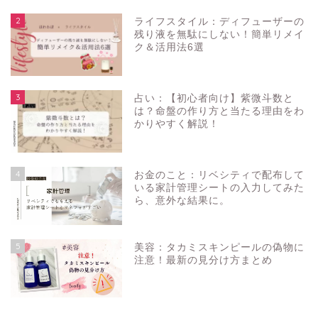
2
ライフスタイル：ディフューザーの
残り液を無駄にしない！簡単リメイ
ク＆活用法6選
3
占い：【初心者向け】紫微斗数と
は？命盤の作り方と当たる理由をわ
かりやすく解説！
4
お金のこと：リベシティで配布して
いる家計管理シートの入力してみた
ら、意外な結果に。
5
美容：タカミスキンピールの偽物に
注意！最新の見分け方まとめ