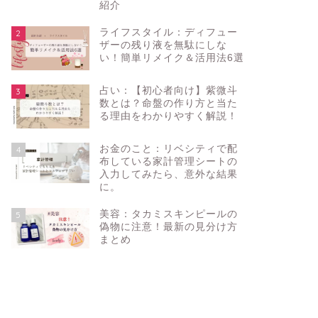
紹介
ライフスタイル：ディフュー
2
ザーの残り液を無駄にしな
い！簡単リメイク＆活用法6選
占い：【初心者向け】紫微斗
3
数とは？命盤の作り方と当た
る理由をわかりやすく解説！
お金のこと：リベシティで配
4
布している家計管理シートの
入力してみたら、意外な結果
に。
美容：タカミスキンピールの
5
偽物に注意！最新の見分け方
まとめ