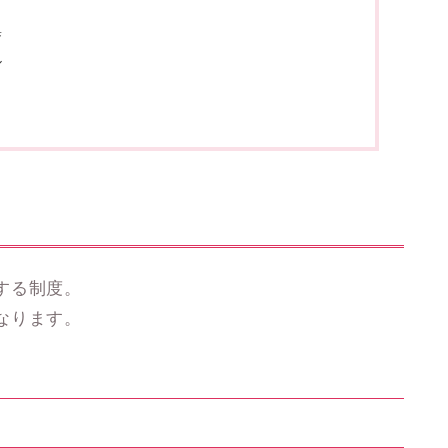
集
ル
？
する制度。
なります。