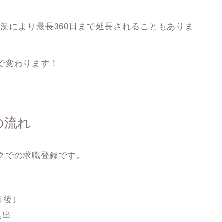
状況により最長360日まで延長されることもありま
で変わります！
の流れ
クでの求職登録
です。
日後）
提出