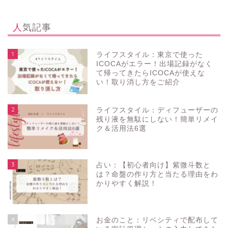
人気記事
1
ライフスタイル：東京で使った
ICOCAがエラー！出場記録がなく
て帰ってきたらICOCAが使えな
い！取り消し方をご紹介
2
ライフスタイル：ディフューザーの
残り液を無駄にしない！簡単リメイ
ク＆活用法6選
3
占い：【初心者向け】紫微斗数と
は？命盤の作り方と当たる理由をわ
かりやすく解説！
4
お金のこと：リベシティで配布して