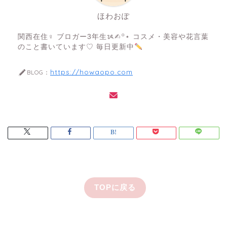
ほわおぽ
関西在住♀ ブロガー3年生ᝰ✍︎꙳⋆ コスメ・美容や花言葉
のこと書いています♡ 毎日更新中
https://howaopo.com
BLOG：
TOPに戻る