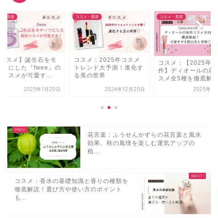
メ・美容
コスメ・美容
コスメ・美容
#コスメ】誕生石をモ
コスメ：2025年コスメ
コスメ：【2025年8
ーフにした『fwee』の
トレンド大予測！進化す
作】ディオールの新
コスメが可愛す...
る美の世界
スメ全5種を徹底解..
2025年1月20日
2024年12月20日
2025年8
花言葉：ふうせんかずらの花言葉と風水
効果。秋の風情を楽しむ運気アップの
植...
コスメ：香水の基礎知識と香りの種類を
徹底解説！選び方や使い方のポイント
も...