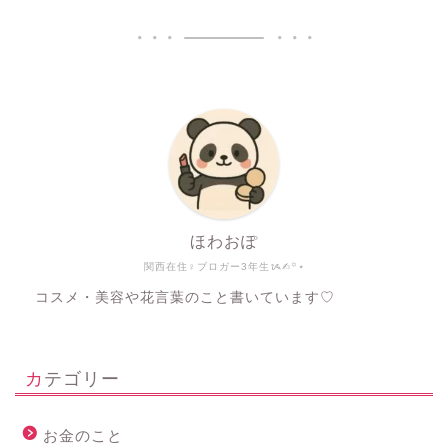
ほわおぽ
関西在住♀ブロガー3年生ᝰ✍︎꙳⋆
コスメ・美容や花言葉のこと書いています♡
カテゴリー
お金のこと