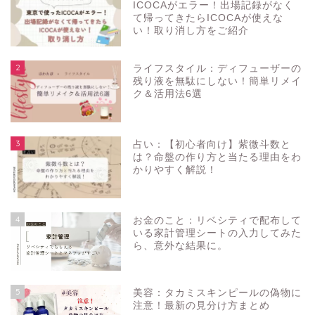
ICOCAがエラー！出場記録がなく
て帰ってきたらICOCAが使えな
い！取り消し方をご紹介
2
ライフスタイル：ディフューザーの
残り液を無駄にしない！簡単リメイ
ク＆活用法6選
3
占い：【初心者向け】紫微斗数と
は？命盤の作り方と当たる理由をわ
かりやすく解説！
4
お金のこと：リベシティで配布して
いる家計管理シートの入力してみた
ら、意外な結果に。
5
美容：タカミスキンピールの偽物に
注意！最新の見分け方まとめ