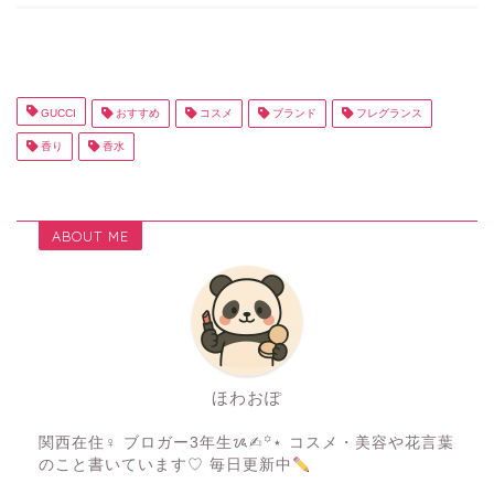
GUCCI
おすすめ
コスメ
ブランド
フレグランス
香り
香水
ABOUT ME
ほわおぽ
関西在住♀ ブロガー3年生ᝰ✍︎꙳⋆ コスメ・美容や花言葉
のこと書いています♡ 毎日更新中