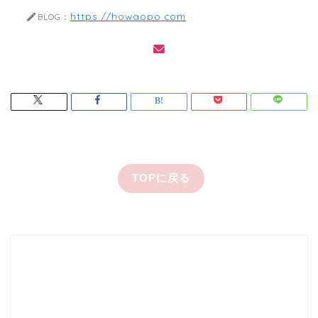
https://howaopo.com
BLOG：
TOPに戻る