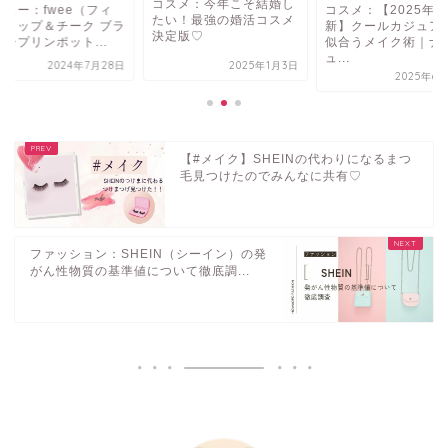
スメ：今年こそ結婚し
コスメ：【2025年最
レビュー：fwee（フ
い！最強の婚活コスメ
新】クールカジュアルに
ー）リップ＆チーク 
定版♡
似合うメイク術｜ナチ
ーリープリンポット..
ュ...
2025年1月3日
2024年7月
2025年6月12日
【#メイク】SHEINの代わりになるまつ
毛見つけたのでみんなに共有♡
ファッション：SHEIN（シーイン）の発
がん性物質の基準値について徹底調...