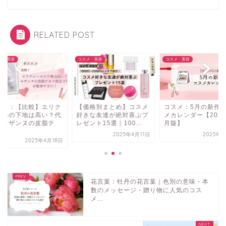
RELATED POST
メ・美容
コスメ・美容
コスメ・美容
スメ：【比較】エリク
【価格別まとめ】コスメ
コスメ：5月の新作
ールの下地は高い？代
好きな友達が絶対喜ぶプ
メカレンダー【2025
にセザンヌの皮脂テ
レゼント15選｜100...
月版】
.
2025年4月11日
2025年5
2025年4月18日
花言葉：牡丹の花言葉｜色別の意味・本
数のメッセージ・贈り物に人気のコス
メ...