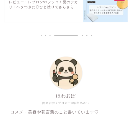
レビュー：レブロンvsフジコ！夏のテカ
リ・ベタつきに◎ひと塗りでさらさら...
ほわおぽ
関西在住♀ブロガー3年生ᝰ✍︎꙳⋆
コスメ・美容や花言葉のこと書いています♡