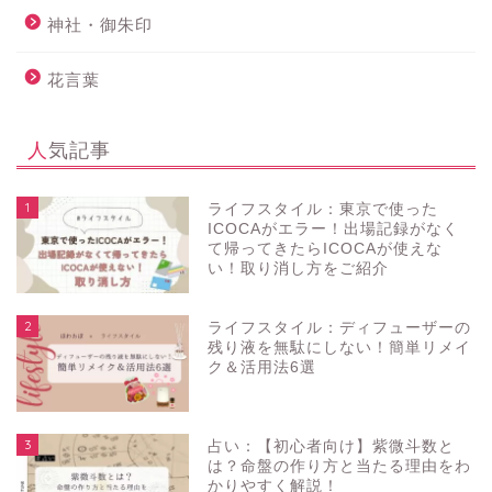
神社・御朱印
花言葉
人気記事
1
ライフスタイル：東京で使った
ICOCAがエラー！出場記録がなく
て帰ってきたらICOCAが使えな
い！取り消し方をご紹介
2
ライフスタイル：ディフューザーの
残り液を無駄にしない！簡単リメイ
ク＆活用法6選
3
占い：【初心者向け】紫微斗数と
は？命盤の作り方と当たる理由をわ
かりやすく解説！