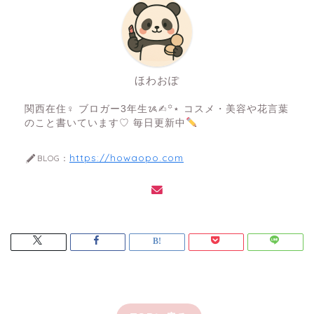
ほわおぽ
関西在住♀ ブロガー3年生ᝰ✍︎꙳⋆ コスメ・美容や花言葉
のこと書いています♡ 毎日更新中
https://howaopo.com
BLOG：