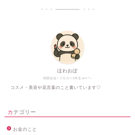
ほわおぽ
関西在住♀ブロガー3年生ᝰ✍︎꙳⋆
コスメ・美容や花言葉のこと書いています♡
カテゴリー
お金のこと