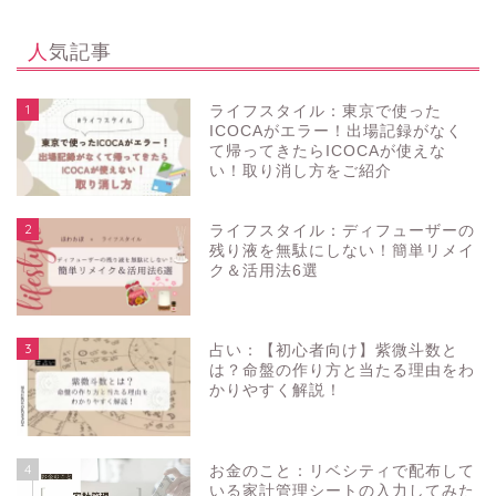
人気記事
1
ライフスタイル：東京で使った
ICOCAがエラー！出場記録がなく
て帰ってきたらICOCAが使えな
い！取り消し方をご紹介
2
ライフスタイル：ディフューザーの
残り液を無駄にしない！簡単リメイ
ク＆活用法6選
3
占い：【初心者向け】紫微斗数と
は？命盤の作り方と当たる理由をわ
かりやすく解説！
4
お金のこと：リベシティで配布して
いる家計管理シートの入力してみた