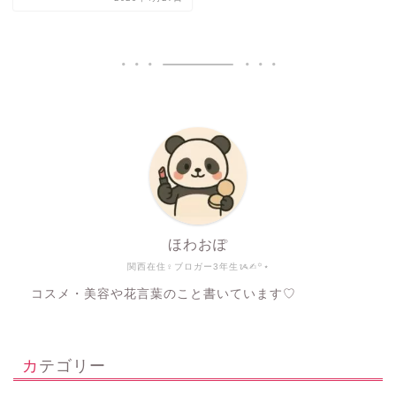
ほわおぽ
関西在住♀ブロガー3年生ᝰ✍︎꙳⋆
コスメ・美容や花言葉のこと書いています♡
カテゴリー