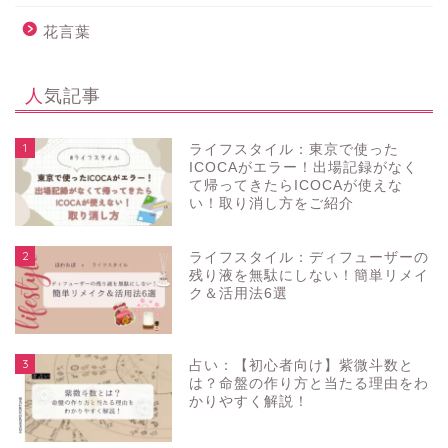
花言葉
人気記事
1
ライフスタイル：東京で使った
ICOCAがエラー！出場記録がなく
て帰ってきたらICOCAが使えな
い！取り消し方をご紹介
2
ライフスタイル：ディフューザーの
残り液を無駄にしない！簡単リメイ
ク＆活用法6選
3
占い：【初心者向け】紫微斗数と
は？命盤の作り方と当たる理由をわ
かりやすく解説！