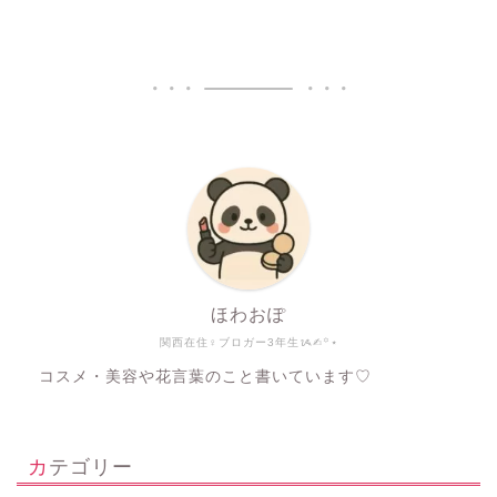
ほわおぽ
関西在住♀ブロガー3年生ᝰ✍︎꙳⋆
コスメ・美容や花言葉のこと書いています♡
カテゴリー