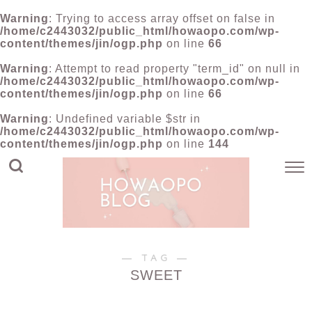
Warning
: Trying to access array offset on false in
/home/c2443032/public_html/howaopo.com/wp-
content/themes/jin/ogp.php
on line
66
Warning
: Attempt to read property "term_id" on null in
/home/c2443032/public_html/howaopo.com/wp-
content/themes/jin/ogp.php
on line
66
Warning
: Undefined variable $str in
/home/c2443032/public_html/howaopo.com/wp-
content/themes/jin/ogp.php
on line
144
― TAG ―
SWEET