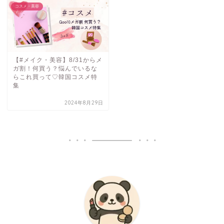
コスメ・美容
【#メイク・美容】8/31からメ
ガ割！何買う？悩んでいるな
らこれ買って♡韓国コスメ特
集
2024年8月29日