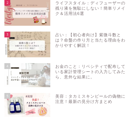
2
ライフスタイル：ディフューザーの
残り液を無駄にしない！簡単リメイ
ク＆活用法6選
3
占い：【初心者向け】紫微斗数と
は？命盤の作り方と当たる理由をわ
かりやすく解説！
4
お金のこと：リベシティで配布して
いる家計管理シートの入力してみた
ら、意外な結果に。
5
美容：タカミスキンピールの偽物に
注意！最新の見分け方まとめ