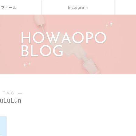
ロフィール
Instagram
 TAG ―
uLuLun