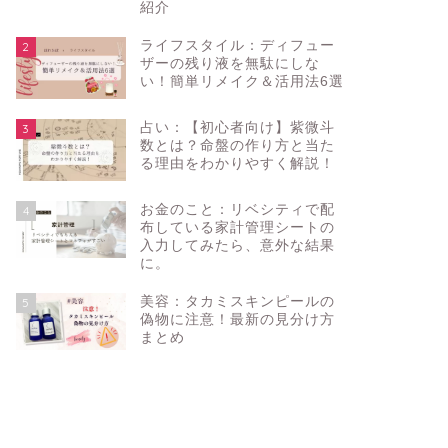
紹介
ライフスタイル：ディフュー
2
ザーの残り液を無駄にしな
い！簡単リメイク＆活用法6選
占い：【初心者向け】紫微斗
3
数とは？命盤の作り方と当た
る理由をわかりやすく解説！
お金のこと：リベシティで配
4
布している家計管理シートの
入力してみたら、意外な結果
に。
美容：タカミスキンピールの
5
偽物に注意！最新の見分け方
まとめ