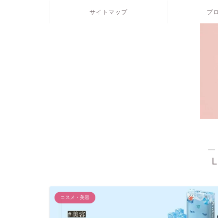
サイトマップ
プ
―
L
コスメ・美容