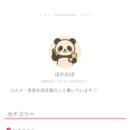
ほわおぽ
関西在住♀ブロガー3年生ᝰ✍︎꙳⋆
コスメ・美容や花言葉のこと書いています♡
カテゴリー