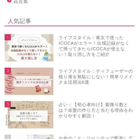
花言葉
人気記事
1
ライフスタイル：東京で使った
ICOCAがエラー！出場記録がなく
て帰ってきたらICOCAが使えな
い！取り消し方をご紹介
2
ライフスタイル：ディフューザーの
残り液を無駄にしない！簡単リメイ
ク＆活用法6選
3
占い：【初心者向け】紫微斗数と
は？命盤の作り方と当たる理由をわ
かりやすく解説！
4
お金のこと：リベシティで配布して