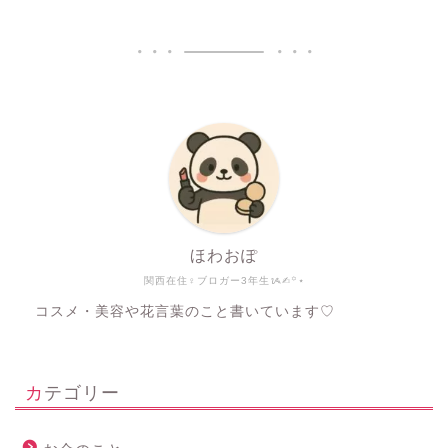
ほわおぽ
関西在住♀ブロガー3年生ᝰ✍︎꙳⋆
コスメ・美容や花言葉のこと書いています♡
カテゴリー