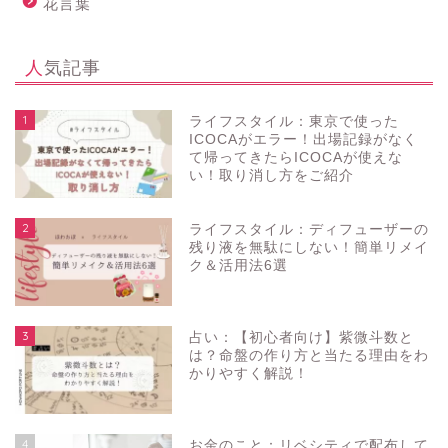
花言葉
人気記事
1
ライフスタイル：東京で使った
ICOCAがエラー！出場記録がなく
て帰ってきたらICOCAが使えな
い！取り消し方をご紹介
2
ライフスタイル：ディフューザーの
残り液を無駄にしない！簡単リメイ
ク＆活用法6選
3
占い：【初心者向け】紫微斗数と
は？命盤の作り方と当たる理由をわ
かりやすく解説！
4
お金のこと：リベシティで配布して