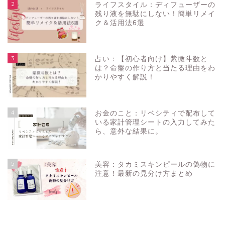
2
ライフスタイル：ディフューザーの
残り液を無駄にしない！簡単リメイ
ク＆活用法6選
3
占い：【初心者向け】紫微斗数と
は？命盤の作り方と当たる理由をわ
かりやすく解説！
4
お金のこと：リベシティで配布して
いる家計管理シートの入力してみた
ら、意外な結果に。
5
美容：タカミスキンピールの偽物に
注意！最新の見分け方まとめ